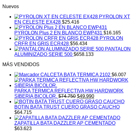
Nuevos
PYROLON XT
EN CELESTE EX428
$
25.416
PYROLON Plus 2 EN BLANCO EWP431
$
16.165
PYROLON
CRFR EN GRIS ECR428
$
56.434
PANTALON
ALUMINIZADO SERIE 500
$
658.133
MÁS VENDIDOS
CALCETA BATA TERMICA 2102
$
6.007
PARKA TERMICA REFLECTIVA HW HARDWORK
El
El
SIBERIA BICOLOR.
$
74.750
$
49.990
precio
precio
original
actual
BOTIN BATA TRUST CUERO GRASO CAUCHO
era:
es:
$
64.715
$74.750.
$49.990.
ZAPATILLA BATA DAZZLER AP CEMENTADO
$
63.623