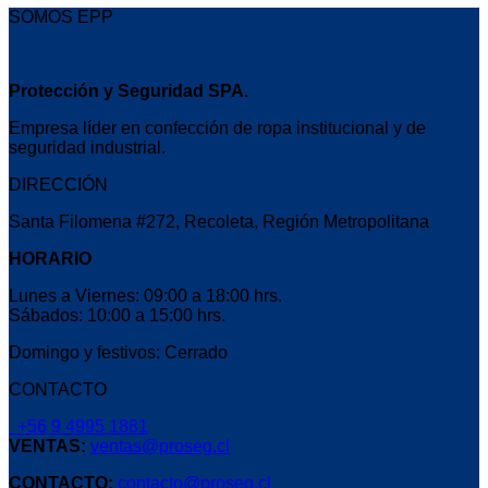
SOMOS EPP
Protección y Seguridad SPA.
Empresa líder en confección de ropa institucional y de
seguridad industrial.
DIRECCIÓN
Santa Filomena #272, Recoleta, Región Metropolitana
HORARIO
Lunes a Viernes: 09:00 a 18:00 hrs.
Sábados: 10:00 a 15:00 hrs.
Domingo y festivos: Cerrado
CONTACTO
+56 9 4995 1881
VENTAS:
ventas@proseg.cl
CONTACTO:
contacto@proseg.cl