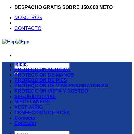
Saltar
DESPACHO GRATIS SOBRE 150.000 NETO
al
NOSOTROS
contenido
CONTACTO
Inicio
Buscar
PROTECCION AUDITIVA
por:
PROTECCION DE MANOS
PROTECCION DE PIES
Carrito /
$
0
PROTECCION DE VIAS RESPIRATORIAS
PROTECCION VISTA Y ROSTRO
SEGURIDAD VIAL
MISCELANEOS
VESTUARIO
CONFECCION DE ROPA
Contacto
Cotizador
Buscar