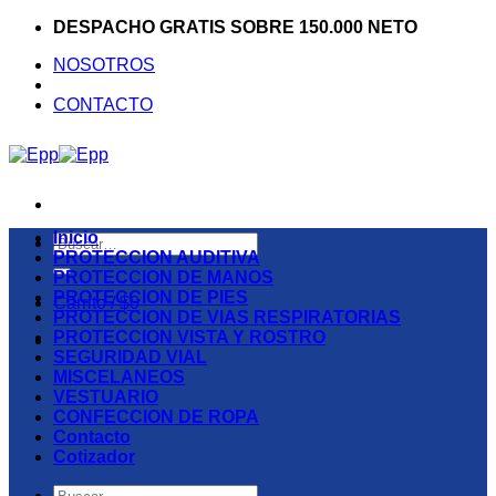
Saltar
DESPACHO GRATIS SOBRE 150.000 NETO
al
NOSOTROS
contenido
CONTACTO
Inicio
Buscar
PROTECCION AUDITIVA
por:
PROTECCION DE MANOS
PROTECCION DE PIES
Carrito /
$
0
PROTECCION DE VIAS RESPIRATORIAS
PROTECCION VISTA Y ROSTRO
SEGURIDAD VIAL
MISCELANEOS
VESTUARIO
CONFECCION DE ROPA
Contacto
Cotizador
Buscar