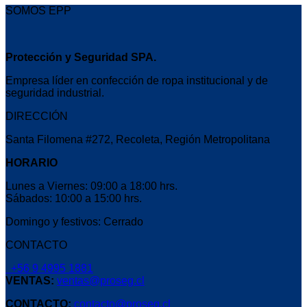
SOMOS EPP
Protección y Seguridad SPA.
Empresa líder en confección de ropa institucional y de
seguridad industrial.
DIRECCIÓN
Santa Filomena #272, Recoleta, Región Metropolitana
HORARIO
Lunes a Viernes: 09:00 a 18:00 hrs.
Sábados: 10:00 a 15:00 hrs.
Domingo y festivos: Cerrado
CONTACTO
+56 9 4995 1881
VENTAS:
ventas@proseg.cl
CONTACTO:
contacto@proseg.cl