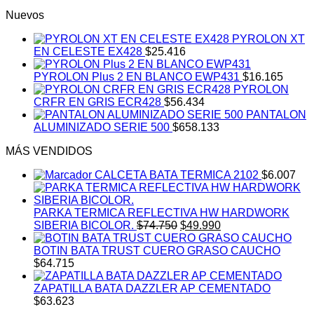
Nuevos
PYROLON XT
EN CELESTE EX428
$
25.416
PYROLON Plus 2 EN BLANCO EWP431
$
16.165
PYROLON
CRFR EN GRIS ECR428
$
56.434
PANTALON
ALUMINIZADO SERIE 500
$
658.133
MÁS VENDIDOS
CALCETA BATA TERMICA 2102
$
6.007
PARKA TERMICA REFLECTIVA HW HARDWORK
El
El
SIBERIA BICOLOR.
$
74.750
$
49.990
precio
precio
original
actual
BOTIN BATA TRUST CUERO GRASO CAUCHO
era:
es:
$
64.715
$74.750.
$49.990.
ZAPATILLA BATA DAZZLER AP CEMENTADO
$
63.623