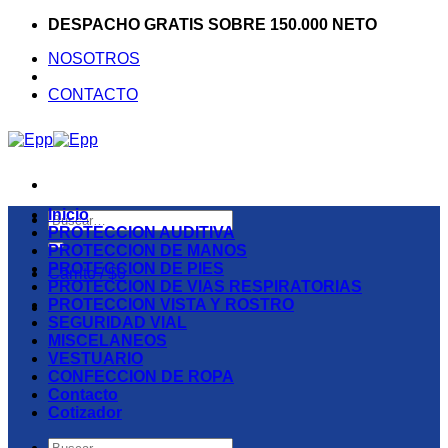
Saltar
DESPACHO GRATIS SOBRE 150.000 NETO
al
NOSOTROS
contenido
CONTACTO
Inicio
Buscar
PROTECCION AUDITIVA
por:
PROTECCION DE MANOS
PROTECCION DE PIES
Carrito /
$
0
PROTECCION DE VIAS RESPIRATORIAS
PROTECCION VISTA Y ROSTRO
SEGURIDAD VIAL
MISCELANEOS
VESTUARIO
CONFECCION DE ROPA
Contacto
Cotizador
Buscar