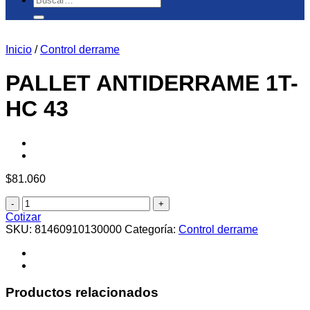
por:
Inicio
/
Control derrame
PALLET ANTIDERRAME 1T-
HC 43
$
81.060
PALLET
ANTIDERRAME
Cotizar
1T-
SKU:
81460910130000
Categoría:
Control derrame
HC
43
cantidad
Productos relacionados