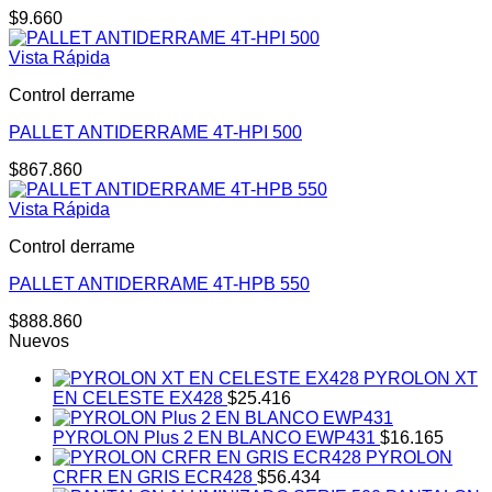
$
9.660
Vista Rápida
Control derrame
PALLET ANTIDERRAME 4T-HPI 500
$
867.860
Vista Rápida
Control derrame
PALLET ANTIDERRAME 4T-HPB 550
$
888.860
Nuevos
PYROLON XT
EN CELESTE EX428
$
25.416
PYROLON Plus 2 EN BLANCO EWP431
$
16.165
PYROLON
CRFR EN GRIS ECR428
$
56.434