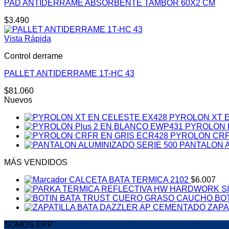
PAD ANTIDERRAME ABSORBENTE TAMBOR 60X2 CM
$
3.490
Vista Rápida
Control derrame
PALLET ANTIDERRAME 1T-HC 43
$
81.060
Nuevos
PYROLON XT E
PYROLON P
PYROLON CRF
PANTALON A
MÁS VENDIDOS
CALCETA BATA TERMICA 2102
$
6.007
BO
ZAPA
SOMOS EPP