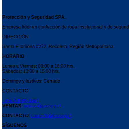
Protección y Seguridad SPA.
Empresa líder en confección de ropa institucional y de segurid
DIRECCIÓN
Santa Filomena #272, Recoleta, Región Metropolitana
HORARIO
Lunes a Viernes: 09:00 a 18:00 hrs.
Sábados: 10:00 a 15:00 hrs.
Domingo y festivos: Cerrado
CONTACTO
+56 9 4995 1881
VENTAS:
ventas@proseg.cl
CONTACTO:
contacto@proseg.cl
SÍGUENOS