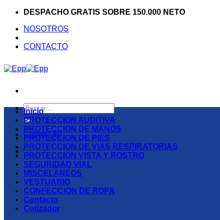
Saltar
DESPACHO GRATIS SOBRE 150.000 NETO
al
NOSOTROS
contenido
CONTACTO
Buscar
Inicio
por:
PROTECCION AUDITIVA
PROTECCION DE MANOS
Carrito /
$
0
PROTECCION DE PIES
PROTECCION DE VIAS RESPIRATORIAS
PROTECCION VISTA Y ROSTRO
SEGURIDAD VIAL
MISCELANEOS
VESTUARIO
CONFECCION DE ROPA
Contacto
Cotizador