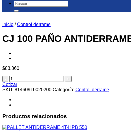
Buscar
por:
Inicio
/
Control derrame
CJ 100 PAÑO ANTIDERRAM
$
83.860
CJ
100
Cotizar
PAÑO
SKU:
81460910020200
Categoría:
Control derrame
ANTIDERRAME
ABSORBENTE
QUIM
40X50
CM
Productos relacionados
cantidad