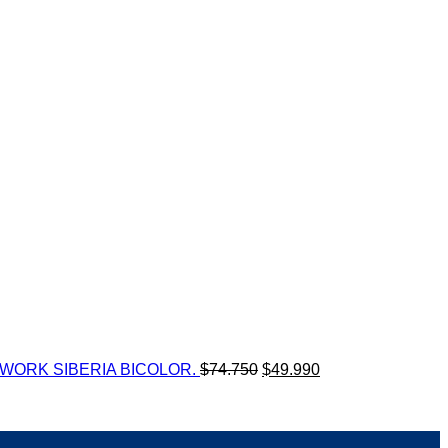
El
El
WORK SIBERIA BICOLOR.
$
74.750
$
49.990
precio
precio
original
actual
era:
es:
$74.750.
$49.990.