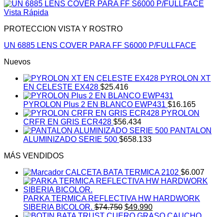
Vista Rápida
PROTECCION VISTA Y ROSTRO
UN 6885 LENS COVER PARA FF S6000 P/FULLFACE
Nuevos
PYROLON XT
EN CELESTE EX428
$
25.416
PYROLON Plus 2 EN BLANCO EWP431
$
16.165
PYROLON
CRFR EN GRIS ECR428
$
56.434
PANTALON
ALUMINIZADO SERIE 500
$
658.133
MÁS VENDIDOS
CALCETA BATA TERMICA 2102
$
6.007
PARKA TERMICA REFLECTIVA HW HARDWORK
El
El
SIBERIA BICOLOR.
$
74.750
$
49.990
precio
precio