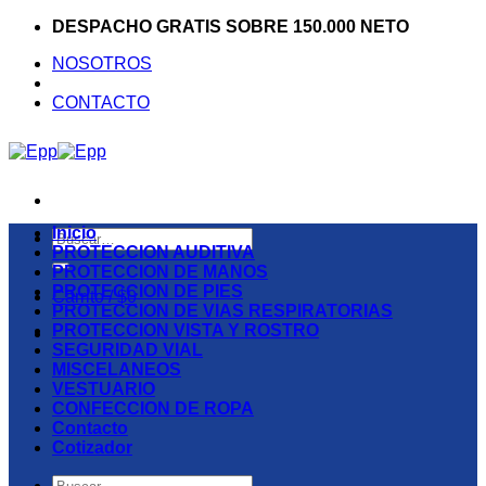
Saltar
DESPACHO GRATIS SOBRE 150.000 NETO
al
NOSOTROS
contenido
CONTACTO
Inicio
Buscar
PROTECCION AUDITIVA
por:
PROTECCION DE MANOS
PROTECCION DE PIES
Carrito /
$
0
PROTECCION DE VIAS RESPIRATORIAS
PROTECCION VISTA Y ROSTRO
SEGURIDAD VIAL
MISCELANEOS
VESTUARIO
CONFECCION DE ROPA
Contacto
Cotizador
Buscar