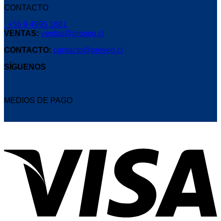
CONTACTO
+56 9 4995 1881
VENTAS:
ventas@proseg.cl
CONTACTO:
contacto@proseg.cl
SÍGUENOS
MEDIOS DE PAGO