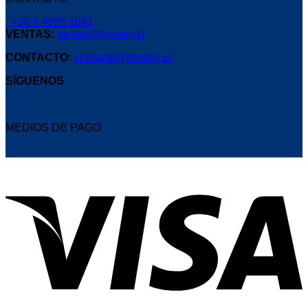
+56 9 4995 1881
VENTAS:
ventas@proseg.cl
CONTACTO:
contacto@proseg.cl
SÍGUENOS
MEDIOS DE PAGO