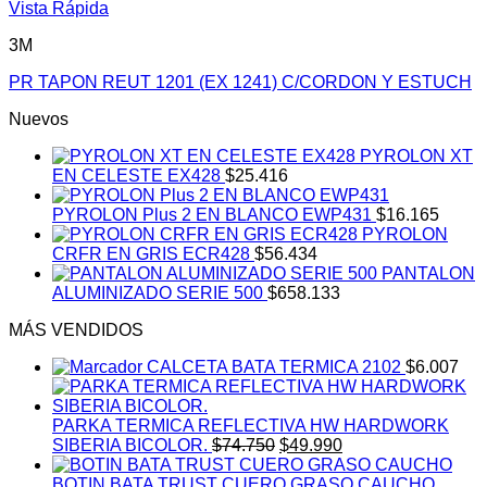
Vista Rápida
3M
PR TAPON REUT 1201 (EX 1241) C/CORDON Y ESTUCH
Nuevos
PYROLON XT
EN CELESTE EX428
$
25.416
PYROLON Plus 2 EN BLANCO EWP431
$
16.165
PYROLON
CRFR EN GRIS ECR428
$
56.434
PANTALON
ALUMINIZADO SERIE 500
$
658.133
MÁS VENDIDOS
CALCETA BATA TERMICA 2102
$
6.007
PARKA TERMICA REFLECTIVA HW HARDWORK
El
El
SIBERIA BICOLOR.
$
74.750
$
49.990
precio
precio
original
actual
BOTIN BATA TRUST CUERO GRASO CAUCHO