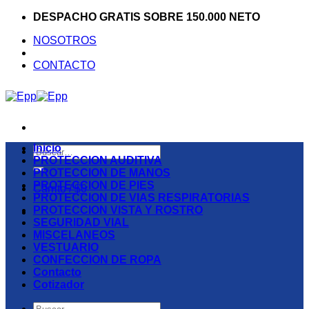
Saltar
DESPACHO GRATIS SOBRE 150.000 NETO
al
NOSOTROS
contenido
CONTACTO
Inicio
Buscar
PROTECCION AUDITIVA
por:
PROTECCION DE MANOS
PROTECCION DE PIES
Carrito /
$
0
PROTECCION DE VIAS RESPIRATORIAS
PROTECCION VISTA Y ROSTRO
SEGURIDAD VIAL
MISCELANEOS
VESTUARIO
CONFECCION DE ROPA
Contacto
Cotizador
Buscar