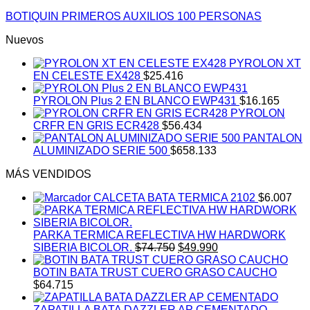
BOTIQUIN PRIMEROS AUXILIOS 100 PERSONAS
Nuevos
PYROLON XT
EN CELESTE EX428
$
25.416
PYROLON Plus 2 EN BLANCO EWP431
$
16.165
PYROLON
CRFR EN GRIS ECR428
$
56.434
PANTALON
ALUMINIZADO SERIE 500
$
658.133
MÁS VENDIDOS
CALCETA BATA TERMICA 2102
$
6.007
PARKA TERMICA REFLECTIVA HW HARDWORK
El
El
SIBERIA BICOLOR.
$
74.750
$
49.990
precio
precio
original
actual
BOTIN BATA TRUST CUERO GRASO CAUCHO
era:
es:
$
64.715
$74.750.
$49.990.
ZAPATILLA BATA DAZZLER AP CEMENTADO