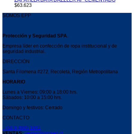
$
63.623
SOMOS EPP
Protección y Seguridad SPA.
Empresa líder en confección de ropa institucional y de
seguridad industrial.
DIRECCIÓN
Santa Filomena #272, Recoleta, Región Metropolitana
HORARIO
Lunes a Viernes: 09:00 a 18:00 hrs.
Sábados: 10:00 a 15:00 hrs.
Domingo y festivos: Cerrado
CONTACTO
+56 9 4995 1881
VENTAS:
ventas@proseg.cl