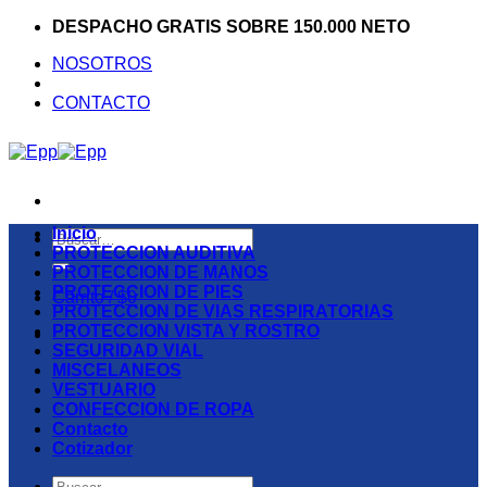
Saltar
DESPACHO GRATIS SOBRE 150.000 NETO
al
NOSOTROS
contenido
CONTACTO
Inicio
Buscar
PROTECCION AUDITIVA
por:
PROTECCION DE MANOS
PROTECCION DE PIES
Carrito /
$
0
PROTECCION DE VIAS RESPIRATORIAS
PROTECCION VISTA Y ROSTRO
SEGURIDAD VIAL
MISCELANEOS
VESTUARIO
CONFECCION DE ROPA
Contacto
Cotizador
Buscar