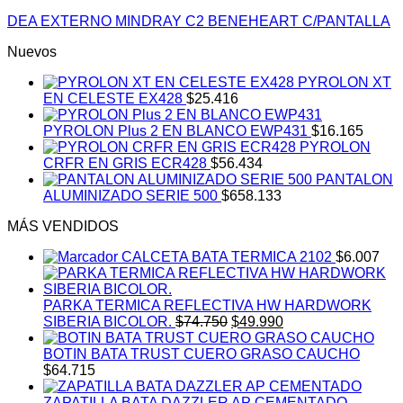
DEA EXTERNO MINDRAY C2 BENEHEART C/PANTALLA
Nuevos
PYROLON XT
EN CELESTE EX428
$
25.416
PYROLON Plus 2 EN BLANCO EWP431
$
16.165
PYROLON
CRFR EN GRIS ECR428
$
56.434
PANTALON
ALUMINIZADO SERIE 500
$
658.133
MÁS VENDIDOS
CALCETA BATA TERMICA 2102
$
6.007
PARKA TERMICA REFLECTIVA HW HARDWORK
El
El
SIBERIA BICOLOR.
$
74.750
$
49.990
precio
precio
original
actual
BOTIN BATA TRUST CUERO GRASO CAUCHO
era:
es:
$
64.715
$74.750.
$49.990.
ZAPATILLA BATA DAZZLER AP CEMENTADO