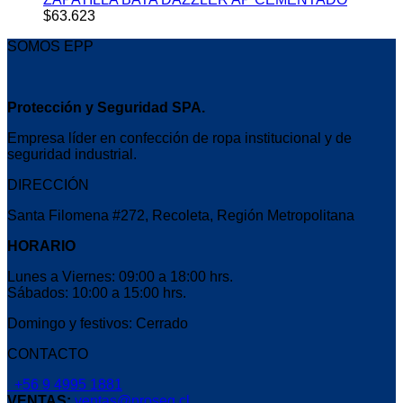
$
63.623
SOMOS EPP
Protección y Seguridad SPA.
Empresa líder en confección de ropa institucional y de
seguridad industrial.
DIRECCIÓN
Santa Filomena #272, Recoleta, Región Metropolitana
HORARIO
Lunes a Viernes: 09:00 a 18:00 hrs.
Sábados: 10:00 a 15:00 hrs.
Domingo y festivos: Cerrado
CONTACTO
+56 9 4995 1881
VENTAS:
ventas@proseg.cl