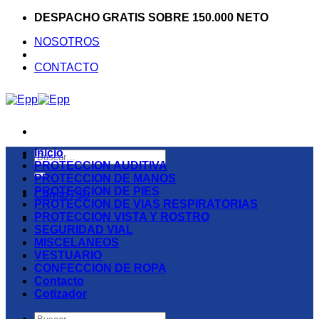
Saltar
DESPACHO GRATIS SOBRE 150.000 NETO
al
NOSOTROS
contenido
CONTACTO
Inicio
Buscar
PROTECCION AUDITIVA
por:
PROTECCION DE MANOS
PROTECCION DE PIES
Carrito /
$
0
PROTECCION DE VIAS RESPIRATORIAS
PROTECCION VISTA Y ROSTRO
SEGURIDAD VIAL
MISCELANEOS
VESTUARIO
CONFECCION DE ROPA
Contacto
Cotizador
Buscar