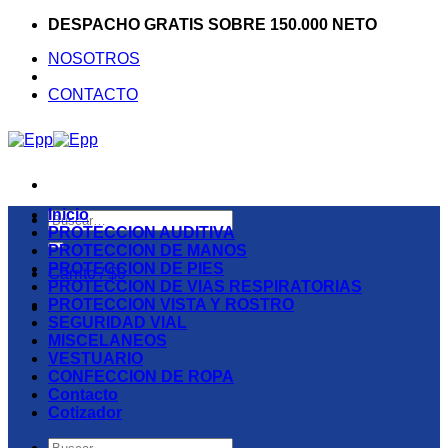
Saltar
DESPACHO GRATIS SOBRE 150.000 NETO
al
NOSOTROS
contenido
CONTACTO
Inicio
Buscar
PROTECCION AUDITIVA
por:
PROTECCION DE MANOS
PROTECCION DE PIES
Carrito /
$
0
PROTECCION DE VIAS RESPIRATORIAS
PROTECCION VISTA Y ROSTRO
SEGURIDAD VIAL
MISCELANEOS
VESTUARIO
CONFECCION DE ROPA
Contacto
Cotizador
Buscar