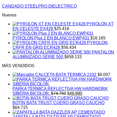
CANDADO STEELPRO DIELECTRICO
Nuevos
PYROLON XT
EN CELESTE EX428
$
25.416
PYROLON Plus 2 EN BLANCO EWP431
$
16.165
PYROLON
CRFR EN GRIS ECR428
$
56.434
PANTALON
ALUMINIZADO SERIE 500
$
658.133
MÁS VENDIDOS
CALCETA BATA TERMICA 2102
$
6.007
PARKA TERMICA REFLECTIVA HW HARDWORK
El
El
SIBERIA BICOLOR.
$
74.750
$
49.990
precio
precio
original
actual
BOTIN BATA TRUST CUERO GRASO CAUCHO
era:
es:
$
64.715
$74.750.
$49.990.
ZAPATILLA BATA DAZZLER AP CEMENTADO