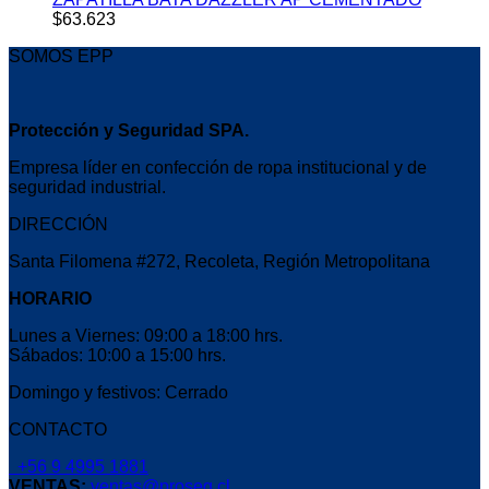
$
63.623
SOMOS EPP
Protección y Seguridad SPA.
Empresa líder en confección de ropa institucional y de
seguridad industrial.
DIRECCIÓN
Santa Filomena #272, Recoleta, Región Metropolitana
HORARIO
Lunes a Viernes: 09:00 a 18:00 hrs.
Sábados: 10:00 a 15:00 hrs.
Domingo y festivos: Cerrado
CONTACTO
+56 9 4995 1881
VENTAS:
ventas@proseg.cl