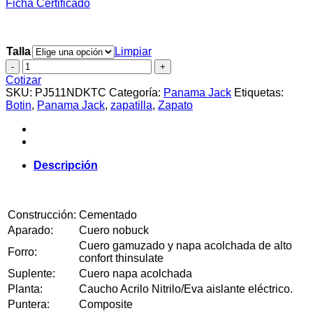
Ficha
Certificado
Talla
Limpiar
Zapato
de
Cotizar
seguridad
SKU:
PJ511NDKTC
Categoría:
Panama Jack
Etiquetas:
Panama
Botin
,
Panama Jack
,
zapatilla
,
Zapato
Jack
PJ511NDKTC
cantidad
Descripción
Construcción:
Cementado
Aparado:
Cuero nobuck
Cuero gamuzado y napa acolchada de alto
Forro:
confort thinsulate
Suplente:
Cuero napa acolchada
Planta:
Caucho Acrilo Nitrilo/Eva aislante eléctrico.
Puntera:
Composite