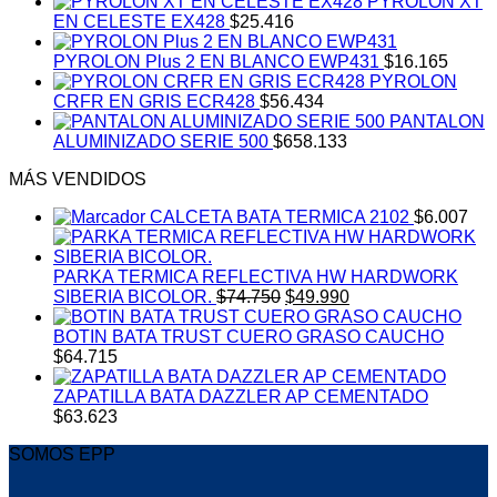
PYROLON XT
EN CELESTE EX428
$
25.416
PYROLON Plus 2 EN BLANCO EWP431
$
16.165
PYROLON
CRFR EN GRIS ECR428
$
56.434
PANTALON
ALUMINIZADO SERIE 500
$
658.133
MÁS VENDIDOS
CALCETA BATA TERMICA 2102
$
6.007
PARKA TERMICA REFLECTIVA HW HARDWORK
El
El
SIBERIA BICOLOR.
$
74.750
$
49.990
precio
precio
original
actual
BOTIN BATA TRUST CUERO GRASO CAUCHO
era:
es:
$
64.715
$74.750.
$49.990.
ZAPATILLA BATA DAZZLER AP CEMENTADO
$
63.623
SOMOS EPP