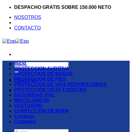
Saltar
DESPACHO GRATIS SOBRE 150.000 NETO
al
NOSOTROS
contenido
CONTACTO
Inicio
Buscar
PROTECCION AUDITIVA
por:
PROTECCION DE MANOS
PROTECCION DE PIES
Carrito /
$
0
PROTECCION DE VIAS RESPIRATORIAS
PROTECCION VISTA Y ROSTRO
SEGURIDAD VIAL
MISCELANEOS
VESTUARIO
CONFECCION DE ROPA
Contacto
Cotizador
Buscar