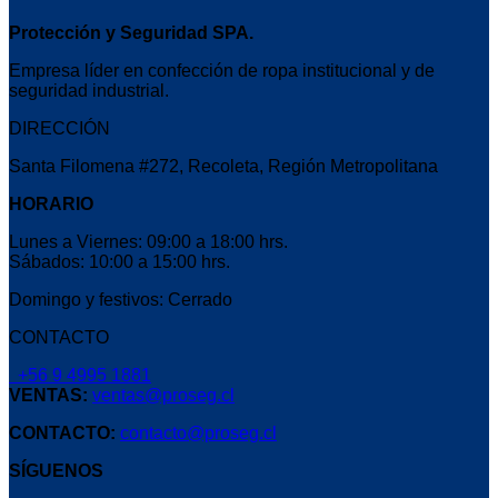
Protección y Seguridad SPA.
Empresa líder en confección de ropa institucional y de
seguridad industrial.
DIRECCIÓN
Santa Filomena #272, Recoleta, Región Metropolitana
HORARIO
Lunes a Viernes: 09:00 a 18:00 hrs.
Sábados: 10:00 a 15:00 hrs.
Domingo y festivos: Cerrado
CONTACTO
+56 9 4995 1881
VENTAS:
ventas@proseg.cl
CONTACTO:
contacto@proseg.cl
SÍGUENOS