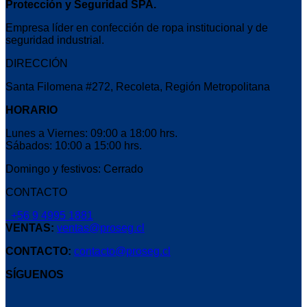
Protección y Seguridad SPA.
Empresa líder en confección de ropa institucional y de
seguridad industrial.
DIRECCIÓN
Santa Filomena #272, Recoleta, Región Metropolitana
HORARIO
Lunes a Viernes: 09:00 a 18:00 hrs.
Sábados: 10:00 a 15:00 hrs.
Domingo y festivos: Cerrado
CONTACTO
+56 9 4995 1881
VENTAS:
ventas@proseg.cl
CONTACTO:
contacto@proseg.cl
SÍGUENOS