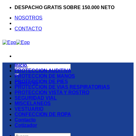
Saltar
DESPACHO GRATIS SOBRE 150.000 NETO
al
NOSOTROS
contenido
CONTACTO
Inicio
Buscar
PROTECCION AUDITIVA
por:
PROTECCION DE MANOS
PROTECCION DE PIES
Carrito /
$
0
PROTECCION DE VIAS RESPIRATORIAS
PROTECCION VISTA Y ROSTRO
SEGURIDAD VIAL
MISCELANEOS
VESTUARIO
CONFECCION DE ROPA
Contacto
Cotizador
Buscar