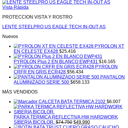
Vista Rápida
PROTECCION VISTA Y ROSTRO
LENTE STEELPRO US EAGLE TECH IN-OUT AS
Nuevos
PYROLON XT
EN CELESTE EX428
$
25.416
PYROLON Plus 2 EN BLANCO EWP431
$
16.165
PYROLON
CRFR EN GRIS ECR428
$
56.434
PANTALON
ALUMINIZADO SERIE 500
$
658.133
MÁS VENDIDOS
CALCETA BATA TERMICA 2102
$
6.007
PARKA TERMICA REFLECTIVA HW HARDWORK
El
El
SIBERIA BICOLOR.
$
74.750
$
49.990
precio
precio