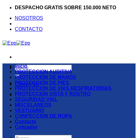
Saltar
DESPACHO GRATIS SOBRE 150.000 NETO
al
NOSOTROS
contenido
CONTACTO
Inicio
Buscar
PROTECCION AUDITIVA
por:
PROTECCION DE MANOS
PROTECCION DE PIES
Carrito /
$
0
PROTECCION DE VIAS RESPIRATORIAS
PROTECCION VISTA Y ROSTRO
SEGURIDAD VIAL
MISCELANEOS
VESTUARIO
CONFECCION DE ROPA
Contacto
Cotizador
Buscar