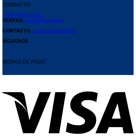
CONTACTO
+56 9 4995 1881
VENTAS:
ventas@proseg.cl
CONTACTO:
contacto@proseg.cl
SÍGUENOS
MEDIOS DE PAGO