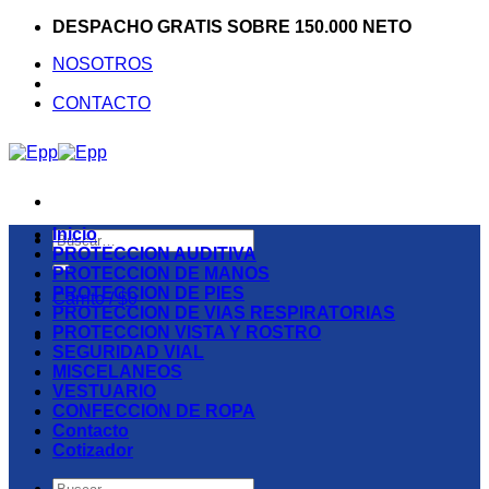
Saltar
DESPACHO GRATIS SOBRE 150.000 NETO
al
NOSOTROS
contenido
CONTACTO
Inicio
Buscar
PROTECCION AUDITIVA
por:
PROTECCION DE MANOS
PROTECCION DE PIES
Carrito /
$
0
PROTECCION DE VIAS RESPIRATORIAS
PROTECCION VISTA Y ROSTRO
SEGURIDAD VIAL
MISCELANEOS
VESTUARIO
CONFECCION DE ROPA
Contacto
Cotizador
Buscar