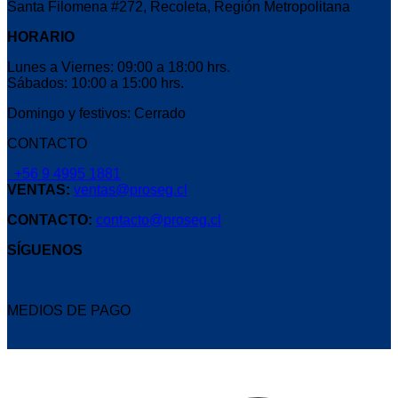
Santa Filomena #272, Recoleta, Región Metropolitana
HORARIO
Lunes a Viernes: 09:00 a 18:00 hrs.
Sábados: 10:00 a 15:00 hrs.
Domingo y festivos: Cerrado
CONTACTO
+56 9 4995 1881
VENTAS:
ventas@proseg.cl
CONTACTO:
contacto@proseg.cl
SÍGUENOS
MEDIOS DE PAGO