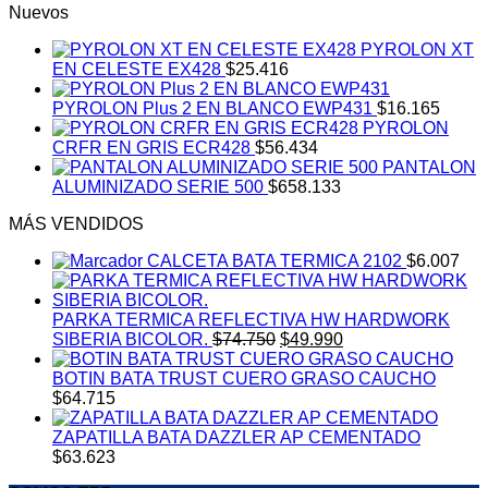
Nuevos
PYROLON XT
EN CELESTE EX428
$
25.416
PYROLON Plus 2 EN BLANCO EWP431
$
16.165
PYROLON
CRFR EN GRIS ECR428
$
56.434
PANTALON
ALUMINIZADO SERIE 500
$
658.133
MÁS VENDIDOS
CALCETA BATA TERMICA 2102
$
6.007
PARKA TERMICA REFLECTIVA HW HARDWORK
El
El
SIBERIA BICOLOR.
$
74.750
$
49.990
precio
precio
original
actual
BOTIN BATA TRUST CUERO GRASO CAUCHO
era:
es:
$
64.715
$74.750.
$49.990.
ZAPATILLA BATA DAZZLER AP CEMENTADO
$
63.623