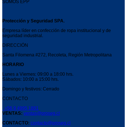
SOMOS EPP
Protección y Seguridad SPA.
Empresa líder en confección de ropa institucional y de
seguridad industrial.
DIRECCIÓN
Santa Filomena #272, Recoleta, Región Metropolitana
HORARIO
Lunes a Viernes: 09:00 a 18:00 hrs.
Sábados: 10:00 a 15:00 hrs.
Domingo y festivos: Cerrado
CONTACTO
+56 9 4995 1881
VENTAS:
ventas@proseg.cl
CONTACTO:
contacto@proseg.cl