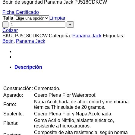
Botín de seguridad Panama Jack PJ518CDKCW
Ficha
Certificado
Talla
Limpiar
Botín
de
Cotizar
seguridad
SKU:
PJ518CDKCW
Categoría:
Panama Jack
Etiquetas:
Panama
Botin
,
Panama Jack
Jack
PJ518CDKCW
cantidad
Descripción
Construcción:
Cementado.
Aparado:
Cuero Plena Flor Waterproof.
Napa Acolchada de alto confort y membrana
Forro:
térmica Thinsulate de 20 gramos.
Suplente:
Cuero Plena Flor y Napa Acolchada.
Goma Acrilo Nitrilo, aislante eléctrico,
Planta:
resistente a hidrocarburos.
Composite de alta resistencia, según norma