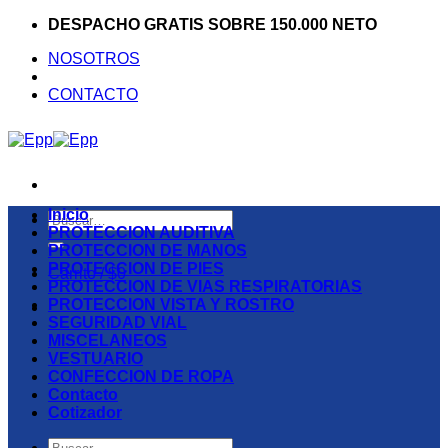
Saltar
DESPACHO GRATIS SOBRE 150.000 NETO
al
NOSOTROS
contenido
CONTACTO
Inicio
Buscar
PROTECCION AUDITIVA
por:
PROTECCION DE MANOS
PROTECCION DE PIES
Carrito /
$
0
PROTECCION DE VIAS RESPIRATORIAS
PROTECCION VISTA Y ROSTRO
SEGURIDAD VIAL
MISCELANEOS
VESTUARIO
CONFECCION DE ROPA
Contacto
Cotizador
Buscar