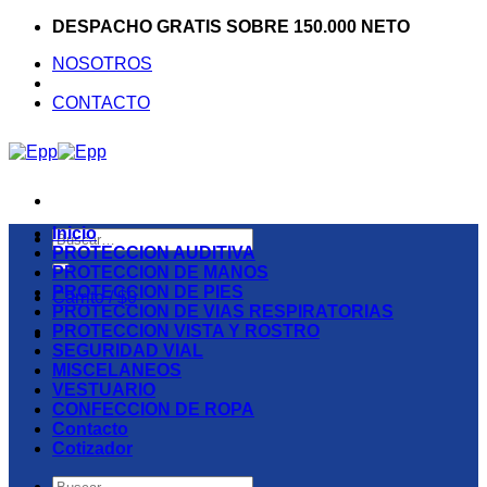
Saltar
DESPACHO GRATIS SOBRE 150.000 NETO
al
NOSOTROS
contenido
CONTACTO
Inicio
Buscar
PROTECCION AUDITIVA
por:
PROTECCION DE MANOS
PROTECCION DE PIES
Carrito /
$
0
PROTECCION DE VIAS RESPIRATORIAS
PROTECCION VISTA Y ROSTRO
SEGURIDAD VIAL
MISCELANEOS
VESTUARIO
CONFECCION DE ROPA
Contacto
Cotizador
Buscar