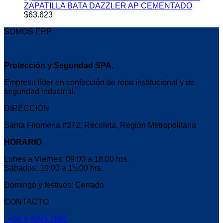
ZAPATILLA BATA DAZZLER AP CEMENTADO
$
63.623
SOMOS EPP
Protección y Seguridad SPA.
Empresa líder en confección de ropa institucional y de
seguridad industrial.
DIRECCIÓN
Santa Filomena #272, Recoleta, Región Metropolitana
HORARIO
Lunes a Viernes: 09:00 a 18:00 hrs.
Sábados: 10:00 a 15:00 hrs.
Domingo y festivos: Cerrado
CONTACTO
+56 9 4995 1881