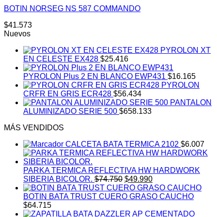
BOTIN NORSEG NS 587 COMMANDO
$
41.573
Nuevos
PYROLON XT
EN CELESTE EX428
$
25.416
PYROLON Plus 2 EN BLANCO EWP431
$
16.165
PYROLON
CRFR EN GRIS ECR428
$
56.434
PANTALON
ALUMINIZADO SERIE 500
$
658.133
MÁS VENDIDOS
CALCETA BATA TERMICA 2102
$
6.007
PARKA TERMICA REFLECTIVA HW HARDWORK
El
El
SIBERIA BICOLOR.
$
74.750
$
49.990
precio
precio
original
actual
BOTIN BATA TRUST CUERO GRASO CAUCHO
era:
es:
$
64.715
$74.750.
$49.990.