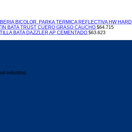
PARKA TERMICA REFLECTIVA HW HARD
TIN BATA TRUST CUERO GRASO CAUCHO
$
64.715
TILLA BATA DAZZLER AP CEMENTADO
$
63.623
ad industrial.