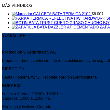
MÁS VENDIDOS
CALCETA BATA TERMICA 2102
$
6.007
BO
ZAPA
SOMOS EPP
Protección y Seguridad SPA.
Empresa líder en confección de ropa institucional y de segurid
DIRECCIÓN
Santa Filomena #272, Recoleta, Región Metropolitana
HORARIO
Lunes a Viernes: 09:00 a 18:00 hrs.
Sábados: 10:00 a 15:00 hrs.
Domingo y festivos: Cerrado