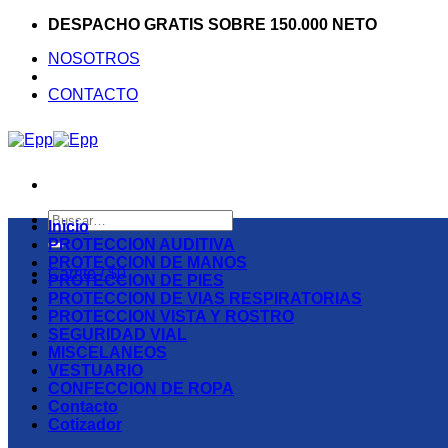
Saltar
DESPACHO GRATIS SOBRE 150.000 NETO
al
NOSOTROS
contenido
CONTACTO
Buscar
Inicio
por:
PROTECCION AUDITIVA
PROTECCION DE MANOS
Carrito /
$
0
PROTECCION DE PIES
PROTECCION DE VIAS RESPIRATORIAS
PROTECCION VISTA Y ROSTRO
SEGURIDAD VIAL
MISCELANEOS
VESTUARIO
CONFECCION DE ROPA
Contacto
Cotizador