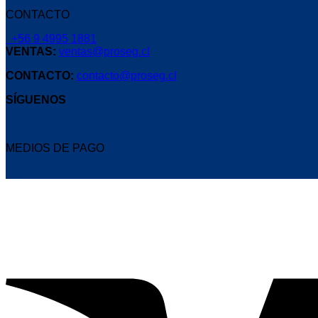
CONTACTO
+56 9 4995 1881
VENTAS:
ventas@proseg.cl
CONTACTO:
contacto@proseg.cl
SÍGUENOS
MEDIOS DE PAGO