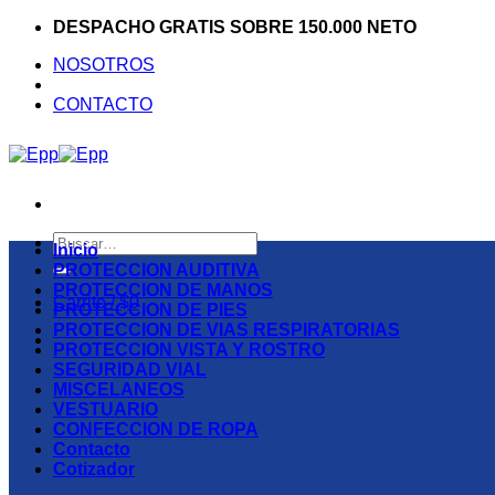
Saltar
DESPACHO GRATIS SOBRE 150.000 NETO
al
NOSOTROS
contenido
CONTACTO
Buscar
Inicio
por:
PROTECCION AUDITIVA
PROTECCION DE MANOS
Carrito /
$
0
PROTECCION DE PIES
PROTECCION DE VIAS RESPIRATORIAS
PROTECCION VISTA Y ROSTRO
SEGURIDAD VIAL
MISCELANEOS
VESTUARIO
CONFECCION DE ROPA
Contacto
Cotizador