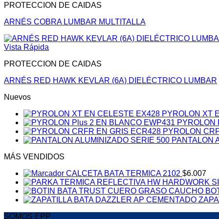
PROTECCION DE CAIDAS
$74.750.
$49.990.
ARNÉS COBRA LUMBAR MULTITALLA
Vista Rápida
PROTECCION DE CAIDAS
ARNÉS RED HAWK KEVLAR (6A) DIELÉCTRICO LUMBAR
Nuevos
PYROLON XT E
PYROLON P
PYROLON CRF
PANTALON A
MÁS VENDIDOS
CALCETA BATA TERMICA 2102
$
6.007
BO
ZAPA
SOMOS EPP