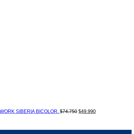
El
El
WORK SIBERIA BICOLOR.
$
74.750
$
49.990
precio
precio
original
actual
era:
es:
$74.750.
$49.990.