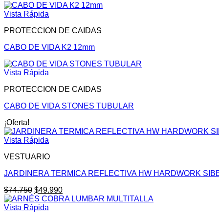
Vista Rápida
PROTECCION DE CAIDAS
CABO DE VIDA K2 12mm
Vista Rápida
PROTECCION DE CAIDAS
CABO DE VIDA STONES TUBULAR
¡Oferta!
Vista Rápida
VESTUARIO
JARDINERA TERMICA REFLECTIVA HW HARDWORK SIBE
El
El
$
74.750
$
49.990
precio
precio
original
actual
Vista Rápida
era:
es: