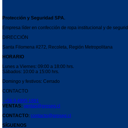
Protección y Seguridad SPA.
Empresa líder en confección de ropa institucional y de segurid
DIRECCIÓN
Santa Filomena #272, Recoleta, Región Metropolitana
HORARIO
Lunes a Viernes: 09:00 a 18:00 hrs.
Sábados: 10:00 a 15:00 hrs.
Domingo y festivos: Cerrado
CONTACTO
+56 9 4995 1881
VENTAS:
ventas@proseg.cl
CONTACTO:
contacto@proseg.cl
SÍGUENOS