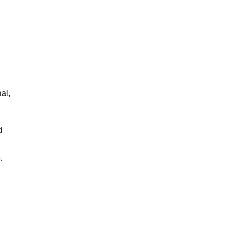
al,
d
.