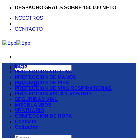
Saltar
DESPACHO GRATIS SOBRE 150.000 NETO
al
NOSOTROS
contenido
CONTACTO
Inicio
Buscar
PROTECCION AUDITIVA
por:
PROTECCION DE MANOS
PROTECCION DE PIES
Carrito /
$
0
PROTECCION DE VIAS RESPIRATORIAS
PROTECCION VISTA Y ROSTRO
SEGURIDAD VIAL
MISCELANEOS
VESTUARIO
CONFECCION DE ROPA
Contacto
Cotizador
Buscar