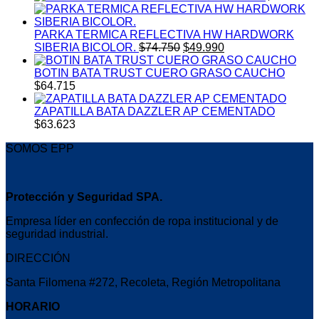
PARKA TERMICA REFLECTIVA HW HARDWORK
El
El
SIBERIA BICOLOR.
$
74.750
$
49.990
precio
precio
original
actual
BOTIN BATA TRUST CUERO GRASO CAUCHO
era:
es:
$
64.715
$74.750.
$49.990.
ZAPATILLA BATA DAZZLER AP CEMENTADO
$
63.623
SOMOS EPP
Protección y Seguridad SPA.
Empresa líder en confección de ropa institucional y de
seguridad industrial.
DIRECCIÓN
Santa Filomena #272, Recoleta, Región Metropolitana
HORARIO